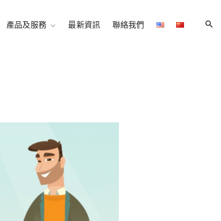
產品及服務
最新資訊
聯絡我們
伺服器託管服務
11U 機櫃特別優惠
網路/連接
雲存儲和備份
網路和內容
互聯網專線接入
neuCentrIX連接
增值服務