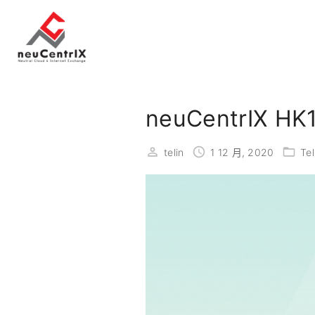
S
k
i
p
t
o
neuCentrIX 
c
o
telin
1 12 月, 2020
Tel
n
t
e
n
t