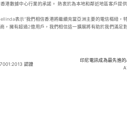
對發展香港數據中心行業的承諾。 熱衷於為本地和鄰近地區客戶提
裁Bellinda表示“我們相信香港將繼續充當亞洲主要的電信樞
營商，擁有超過2億用戶，我們相信這一擴展將有助於我們滿足
印尼電訊成為最先進的AI
27001:2013 認證