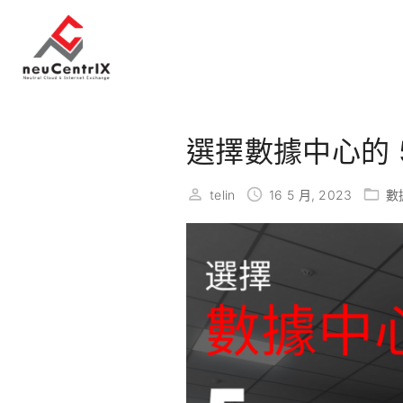
S
k
i
p
t
o
選擇數據中心的 
c
o
telin
16 5 月, 2023
數
n
t
e
n
t