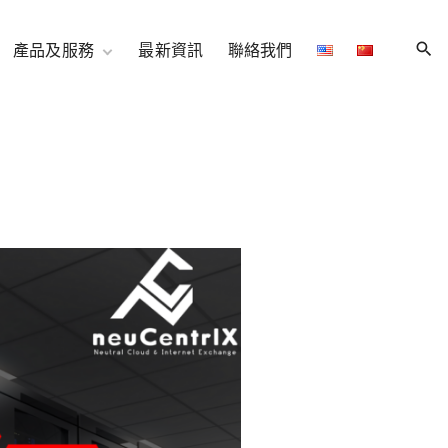
產品及服務
最新資訊
聯絡我們
伺服器託管服務
11U 機櫃特別優惠
網路/連接
雲存儲和備份
網路和內容
互聯網專線接入
neuCentrIX連接
增值服務