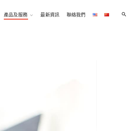
產品及服務
最新資訊
聯絡我們
伺服器託管服務
11U 機櫃特別優惠
網路/連接
雲存儲和備份
網路和內容
互聯網專線接入
neuCentrIX連接
增值服務