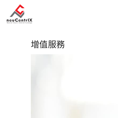
S
k
i
p
t
o
增值服務
c
o
n
t
e
n
t