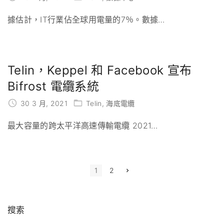
據估計，IT行業佔全球用電量的7％。數據
…
Telin，Keppel 和 Facebook 宣布
Bifrost 電纜系統
30 3 月, 2021
Telin
海底電纜
最大容量的跨太平洋高速傳輸電纜 2021
…
P
N
1
2
e
x
o
t
p
s
a
搜索
g
t
e