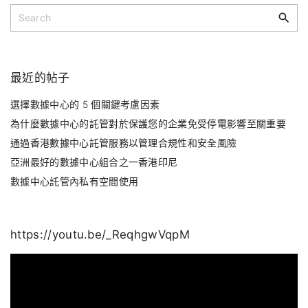
S
s
e
p
a
a
r
c
最近的帖子
g
h
i
f
選擇數據中心的 5 個關鍵考慮因素
o
n
為什麼數據中心的託管對於保護您的企業免受停電影響至關重要
r
通過香港數據中心託管服務以管理合規性和安全風險
a
:
亞洲最好的數據中心組合之一香港印尼
t
數據中心託管內私有空間使用
i
o
n
https://youtu.be/_ReqhgwVqpM
視
訊
播