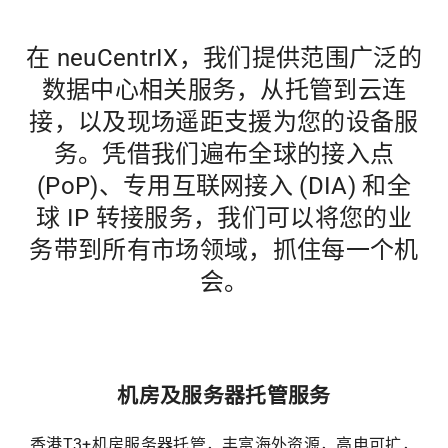
在 neuCentrIX，我们提供范围广泛的
数据中心相关服务，从托管到云连
接，以及现场遥距支援为您的设备服
务。凭借我们遍布全球的接入点
(PoP)、专用互联网接入 (DIA) 和全
球 IP 转接服务，我们可以将您的业
务带到所有市场领域，抓住每一个机
会。
机房及服务器托管服务
香港T3+机房服务器托管，丰富海外资源，高电可扩，