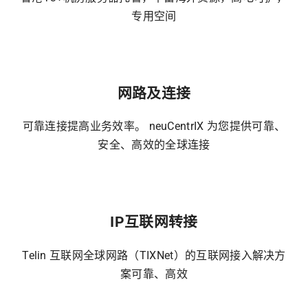
专用空间
网路及连接
可靠连接提高业务效率。 neuCentrIX 为您提供可靠、
安全、高效的全球连接
IP互联网转接
Telin 互联网全球网路（TIXNet）的互联网接入解决方
案可靠、高效